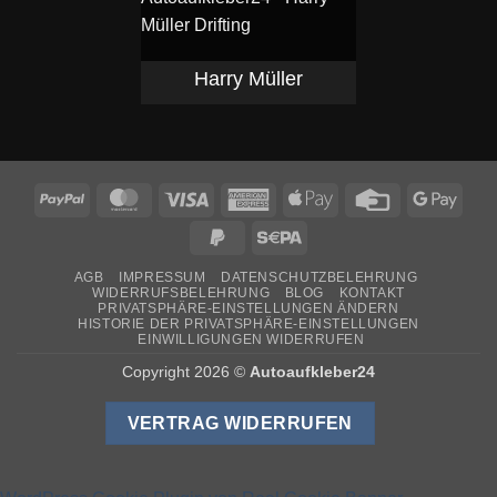
Harry Müller
PayPal
MasterCard
Visa
American
Apple
Credit
Goog
Express
Pay
Card
Pay
PayPal
Sepa
2
AGB
IMPRESSUM
DATENSCHUTZBELEHRUNG
WIDERRUFSBELEHRUNG
BLOG
KONTAKT
PRIVATSPHÄRE-EINSTELLUNGEN ÄNDERN
HISTORIE DER PRIVATSPHÄRE-EINSTELLUNGEN
EINWILLIGUNGEN WIDERRUFEN
Copyright 2026 ©
Autoaufkleber24
VERTRAG WIDERRUFEN