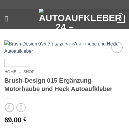
Zum
Inhalt
springen
0
Auf die
Wunschliste
HOME
»
SHOP
Brush-Design 015 Ergänzung-
Motorhaube und Heck Autoaufkleber
69,00
€