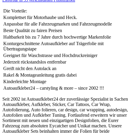
Lieferbar in 35 verschiedenen Folienfarben
Die Vorteile:
Komplettset für Motorhaube und Heck.
Anpassbar für alle Fahrzeugmarken und Fahrzeugmodelle
Beste Qualität zu fairen Preisen
Haltbarkeit bis zu 7 Jahre durch hochwertige Markenfolie
Konturgeschnittene Autoaufkleber auf Trägerfolie mit
Übertragungstape
Geeignet für Waschstrasse und Hochdruckreiniger
Jederzeit rückstandslos entfernbar
Greift nicht den Autolack an
Rakel & Montageanleitung gratis dabei
Kinderleichte Montage
Autoaufkleber24 – carstyling & more – since 2002 !!!
Seit 2002 ist Autoaufkleber24 der zuverlässige Spezialist in Sachen
Autoaufkleber, Aufkleber, Sticker, Car Tattoos, Car Wrap,
Autofolierung, Auto folieren, car design, car wrapping, autodesign,
Autofolien und Aufkleber Tuning. Fortlaufend erweitern wir unser
Sortiment mit neuen und einzigartigen Designfolien, die Eurer
Fahrzeug zum absoluten Eycatcher und Unikat machen. Unsere
Autoaufkleber Sets beinhalten immer die Folien für beide