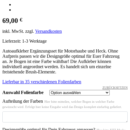
69,00
€
inkl. MwSt.
zzgl.
Versandkosten
Lieferzeit:
1-3 Werktage
Autoaufkleber Ergänzungsset für Motorhaube und Heck. Ohne
Aufpreis passen wir die Designgröße optimal für Euer Fahrzeug
an. Je Bogen ist eine Farbe wählbar! Die Aufkleber können
individuell angeordnet werden. Es handelt sich um einzelne
freistehende Brush-Elemente.
Lieferbar in 35 verschiedenen Folienfarben
ZURÜCKSETZEN
Auswahl Folienfarbe
Aufteilung der Farben
Hier bitte mitteilen, welcher Bogen in welcher Farbe
gewünscht wird. Erfolgt hier keine Eingabe wird das Design komplett einfarbig geliefert.
Designgröße optimal für Dein Fahrzeug anpassen?
Hier bitte KFZ Marke,