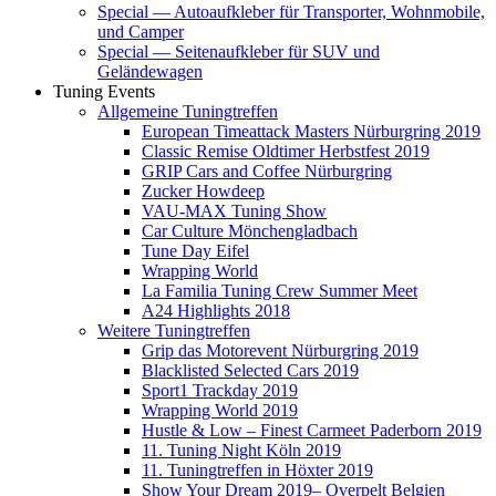
Special — Autoaufkleber für Transporter, Wohnmobile,
und Camper
Special — Seitenaufkleber für SUV und
Geländewagen
Tuning Events
Allgemeine Tuningtreffen
European Timeattack Masters Nürburgring 2019
Classic Remise Oldtimer Herbstfest 2019
GRIP Cars and Coffee Nürburgring
Zucker Howdeep
VAU-MAX Tuning Show
Car Culture Mönchengladbach
Tune Day Eifel
Wrapping World
La Familia Tuning Crew Summer Meet
A24 Highlights 2018
Weitere Tuningtreffen
Grip das Motorevent Nürburgring 2019
Blacklisted Selected Cars 2019
Sport1 Trackday 2019
Wrapping World 2019
Hustle & Low – Finest Carmeet Paderborn 2019
11. Tuning Night Köln 2019
11. Tuningtreffen in Höxter 2019
Show Your Dream 2019– Overpelt Belgien