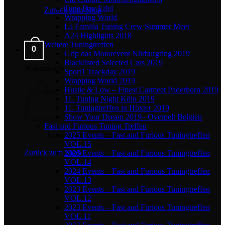
Tune Day Eifel
Zurück zum Shop
Wrapping World
La Familia Tuning Crew Summer Meet
A24 Highlights 2018
Weitere Tuningtreffen
0
Grip das Motorevent Nürburgring 2019
Blacklisted Selected Cars 2019
Warenkorb
Sport1 Trackday 2019
Wrapping World 2019
Hustle & Low – Finest Carmeet Paderborn 2019
11. Tuning Night Köln 2019
11. Tuningtreffen in Höxter 2019
Show Your Dream 2019– Overpelt Belgien
Fast and Furious Tuning Treffen
2025 Events – Fast and Furious Tuningtreffen
Es befinden sich keine Produkte im Warenkorb.
VOL.15
Zurück zum Shop
2025 Events – Fast and Furious Tuningtreffen
VOL.14
2024 Events – Fast and Furious Tuningtreffen
VOL.13
2023 Events – Fast and Furious Tuningtreffen
VOL.12
2023 Events – Fast and Furious Tuningtreffen
VOL.11