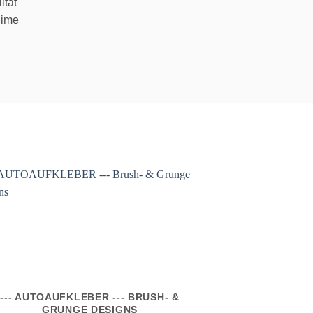
ität
nime
--- AUTOAUFKLEBER --- BRUSH- &
GRUNGE DESIGNS