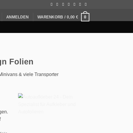
0
ANMELDEN
WARENKORB /
0,00
€
gn Folien
inivans & viele Transporter
gen.
f