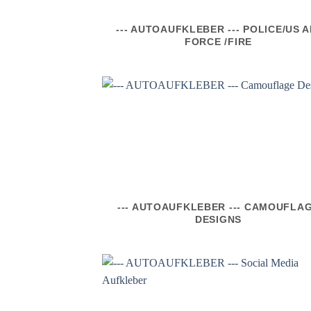
--- AUTOAUFKLEBER --- POLICE/US A
FORCE /FIRE
--- AUTOAUFKLEBER --- CAMOUFLA
DESIGNS