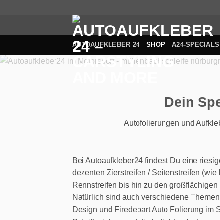
Zum
Inhalt
springen
AUTOAUFKLEBER 24
SHOP
A24-SPECIALS
Dein Spe
Autofolierungen und Aufkle
Bei Autoaufkleber24 findest Du eine riesi
dezenten Zierstreifen / Seitenstreifen (wi
Rennstreifen bis hin zu den großflächigen
Natürlich sind auch verschiedene Themenfo
Design und Firedepart Auto Folierung im 