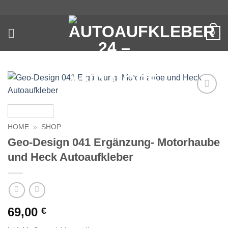
Zum
Inhalt
springen
0
Auf die
Wunschliste
HOME
»
SHOP
Geo-Design 041 Ergänzung- Motorhaube
und Heck Autoaufkleber
69,00
€