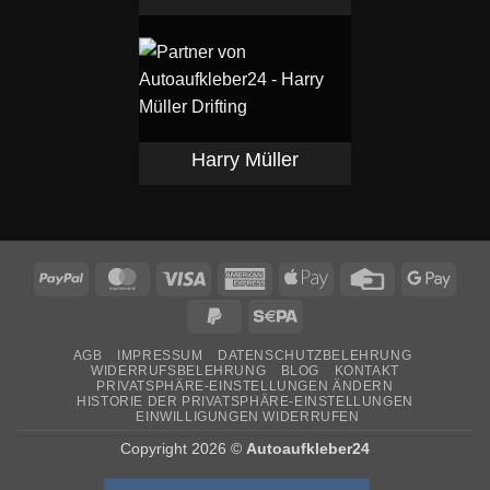
Harry Müller
PayPal
MasterCard
Visa
American
Apple
Credit
Goog
Express
Pay
Card
Pay
PayPal
Sepa
2
AGB
IMPRESSUM
DATENSCHUTZBELEHRUNG
WIDERRUFSBELEHRUNG
BLOG
KONTAKT
PRIVATSPHÄRE-EINSTELLUNGEN ÄNDERN
HISTORIE DER PRIVATSPHÄRE-EINSTELLUNGEN
EINWILLIGUNGEN WIDERRUFEN
Copyright 2026 ©
Autoaufkleber24