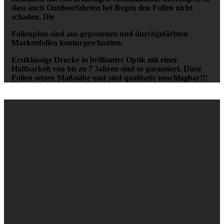
dass auch Outdoorfahrten bei Regen den Folien nicht
schaden. Die
Folienplots sind aus gegossenen und durchgefärbten
Markenfolien konturgeschnitten.
Erstklassige Drucke in brillianter Optik mit einer
Haltbarkeit von bis zu 7 Jahren sind so garantiert. Diese
Folien setzen Maßstäbe und sind qualitativ unschlagbar!!!