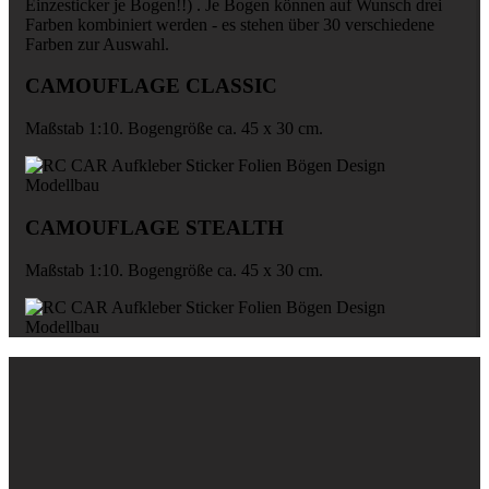
Einzesticker je Bogen!!) . Je Bogen können auf Wunsch drei
Farben kombiniert werden - es stehen über 30 verschiedene
Farben zur Auswahl.
CAMOUFLAGE CLASSIC
Maßstab 1:10. Bogengröße ca. 45 x 30 cm.
CAMOUFLAGE STEALTH
Maßstab 1:10. Bogengröße ca. 45 x 30 cm.