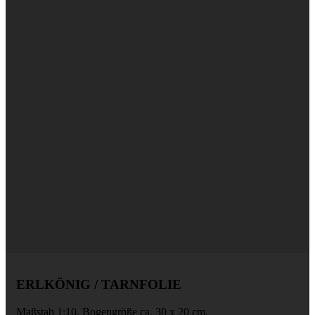
ERLKÖNIG / TARNFOLIE
Maßstab 1:10. Bogengröße ca. 30 x 20 cm.