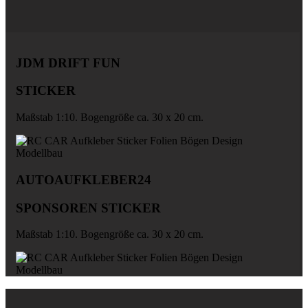
JDM DRIFT FUN
STICKER
Maßstab 1:10. Bogengröße ca. 30 x 20 cm.
AUTOAUFKLEBER24
SPONSOREN STICKER
Maßstab 1:10. Bogengröße ca. 30 x 20 cm.