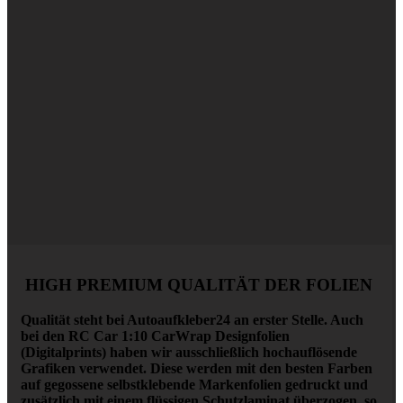
HIGH PREMIUM QUALITÄT DER FOLIEN
Qualität steht bei Autoaufkleber24 an erster Stelle. Auch
bei den RC Car 1:10 CarWrap Designfolien
(Digitalprints) haben wir ausschließlich hochauflösende
Grafiken verwendet. Diese werden mit den besten Farben
auf gegossene selbstklebende Markenfolien
gedruckt und
zusätzlich mit einem flüssigen Schutzlaminat überzogen, so