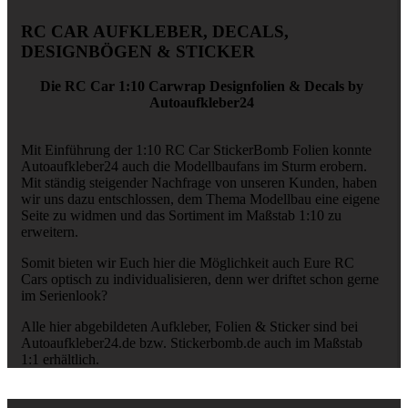
RC CAR AUFKLEBER, DECALS,
DESIGNBÖGEN & STICKER
Die RC Car 1:10 Carwrap Designfolien & Decals by
Autoaufkleber24
Mit Einführung der 1:10 RC Car StickerBomb Folien konnte
Autoaufkleber24 auch die Modellbaufans im Sturm erobern.
Mit ständig steigender Nachfrage von unseren Kunden, haben
wir uns dazu entschlossen, dem Thema Modellbau eine eigene
Seite zu widmen und das Sortiment im Maßstab 1:10 zu
erweitern.
Somit bieten wir Euch hier die Möglichkeit auch Eure RC
Cars optisch zu individualisieren, denn wer driftet schon gerne
im Serienlook?
Alle hier abgebildeten Aufkleber, Folien & Sticker sind bei
Autoaufkleber24.de bzw. Stickerbomb.de auch im Maßstab
1:1 erhältlich.