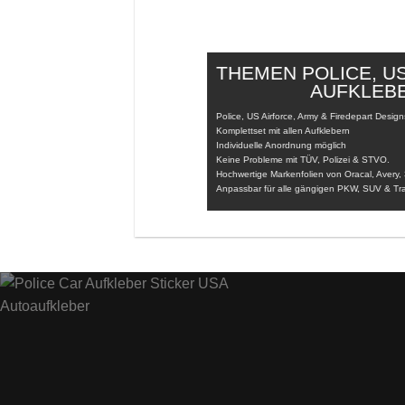
THEMEN POLICE, U
AUFKLEB
Police, US Airforce, Army & Firedepart Design
Komplettset mit allen Aufklebern
Individuelle Anordnung möglich
Keine Probleme mit TÜV, Polizei & STVO.
Hochwertige Markenfolien von Oracal, Avery
Anpassbar für alle gängigen PKW, SUV & Tra
POLICE, US AI
D