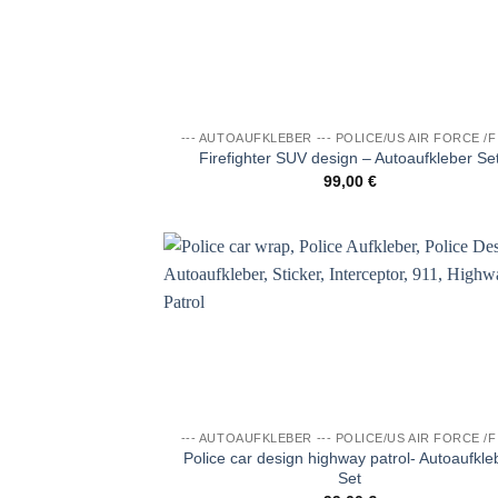
Wunschl
--- AUTOAUFKLEBER --- POLICE/US AIR FORCE /F
Firefighter SUV design – Autoaufkleber Se
99,00
€
Auf di
Wunschl
--- AUTOAUFKLEBER --- POLICE/US AIR FORCE /F
Police car design highway patrol- Autoaufkle
Set