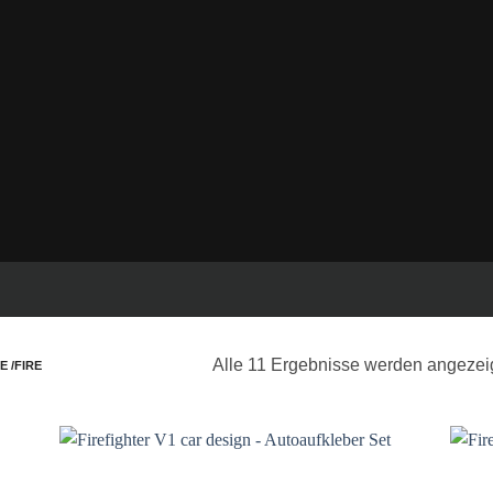
hrzeugseiten, Front & Heck
ind konturgeschnitten, ohne transparenten Rand und ohne transparenten 
erden.
ger
 & Transporter.
Alle 11 Ergebnisse werden angezei
E /FIRE
e
Auf die