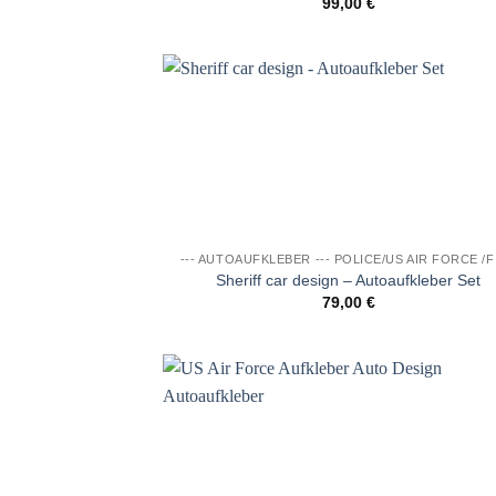
99,00
€
Auf di
Wunschl
--- AUTOAUFKLEBER --- POLICE/US AIR FORCE /F
Sheriff car design – Autoaufkleber Set
79,00
€
Auf di
Wunschl