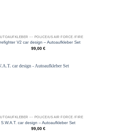
Wunschliste
 AUTOAUFKLEBER --- POLICE/US AIR FORCE /FIRE
refighter V2 car design – Autoaufkleber Set
99,00
€
Auf die
Wunschliste
 AUTOAUFKLEBER --- POLICE/US AIR FORCE /FIRE
S.W.A.T. car design – Autoaufkleber Set
99,00
€