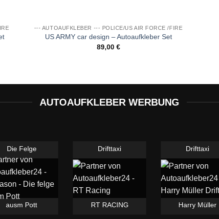
IRE
--- AUTOAUFKLEBER --- POLICE/US AIR FORCE /FIRE
et
US ARMY car design – Autoaufkleber Set
89,00
€
AUTOAUFKLEBER WERBUNG
Die Felge
Drifttaxi
Drifttaxi
ausm Pott
RT RACING
Harry Müller