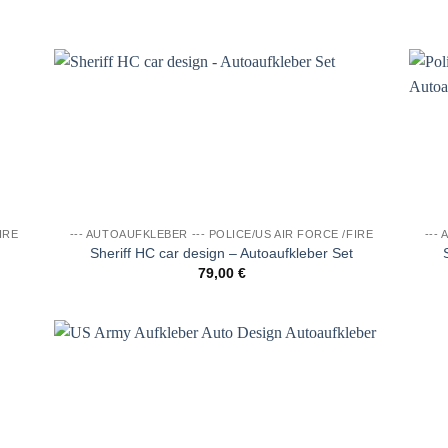
e
Auf die
iste
Wunschliste
IRE
--- AUTOAUFKLEBER --- POLICE/US AIR FORCE /FIRE
---
Sheriff HC car design – Autoaufkleber Set
79,00
€
e
Auf die
iste
Wunschliste