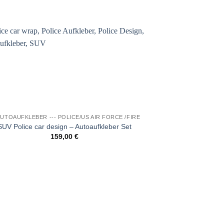
Auf die
Wunschliste
 AUTOAUFKLEBER --- POLICE/US AIR FORCE /FIRE
SUV Police car design – Autoaufkleber Set
159,00
€