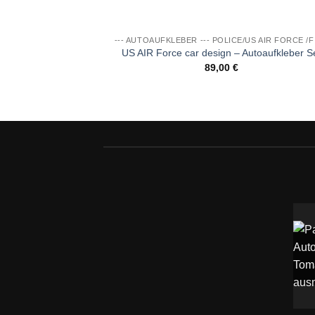
--- AUTOAUFKLEBER --- POLICE/US AIR FORCE /F
US AIR Force car design – Autoaufkleber S
89,00
€