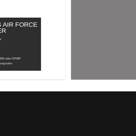
S AIR FORCE
ER
s
, 3M oder KPMF.
nsporter.
R FORCE & SHERIF DESIGN FOLIE
AS CAR WRAPPING STYLE CONCEPT DESIGN BY AUTOAUFKLEBER