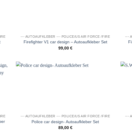
iste
Wunschliste
IRE
--- AUTOAUFKLEBER --- POLICE/US AIR FORCE /FIRE
---
t
Firefighter V1 car design – Autoaufkleber Set
Fi
99,00
€
e
Auf die
iste
Wunschliste
IRE
--- AUTOAUFKLEBER --- POLICE/US AIR FORCE /FIRE
---
ber
Police car design- Autoaufkleber Set
89,00
€