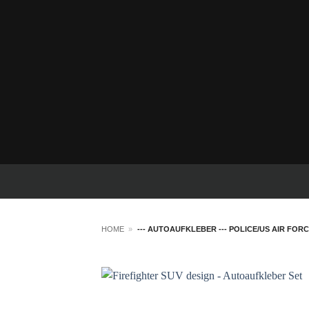
Komplettset mit allen Aufklebern für beide Fa
Die Polizei / Police / US Airforce Aufkleber s
Die Aufkleber können individuell angeordnet w
Geeignet für Waschstraße und Hochdruckreini
Haltbarkeit bis zu 7 Jahre.
Schadet nicht dem Autolack.
Jederzeit rückstandslos entfernbar.
Universell passend für alle gängigen PKW, SUV
HOME
»
--- AUTOAUFKLEBER --- POLICE/US AIR FORC
Auf di