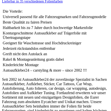
Lieferbar in 35 verschiedenen Folienfarben
Die Vorteile:
Universell passend für alle Fahrzeugmarken und Fahrzeugmodelle
Beste Qualität zu fairen Preisen
Haltbarkeit bis zu 7 Jahre durch hochwertige Markenfolie
Konturgeschnittene Autoaufkleber auf Trägerfolie mit
Übertragungstape
Geeignet für Waschstrasse und Hochdruckreiniger
Jederzeit rückstandslos entfernbar
Greift nicht den Autolack an
Rakel & Montageanleitung gratis dabei
Kinderleichte Montage
Autoaufkleber24 – carstyling & more – since 2002 !!!
Seit 2002 ist Autoaufkleber24 der zuverlässige Spezialist in Sachen
Autoaufkleber, Aufkleber, Sticker, Car Tattoos, Car Wrap,
Autofolierung, Auto folieren, car design, car wrapping, autodesign,
Autofolien und Aufkleber Tuning. Fortlaufend erweitern wir unser
Sortiment mit neuen und einzigartigen Designfolien, die Eurer
Fahrzeug zum absoluten Eycatcher und Unikat machen. Unsere
Autoaufkleber Sets beinhalten immer die Folien für beide
Fahrzeugseiten, sind kinderleicht zu montieren und halten höchsten