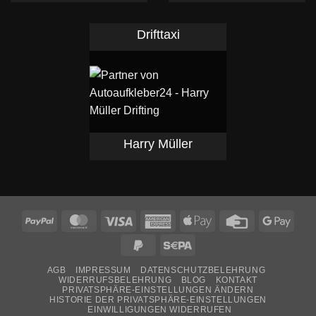
Drifttaxi
Harry Müller
PayPal
MasterCard
Visa
American
Apple
Credit
Goog
Express
Pay
Card
Pay
PayPal
Sepa
2
AGB
IMPRESSUM
DATENSCHUTZBELEHRUNG
WIDERRUFSBELEHRUNG
BLOG
KONTAKT
PRIVATSPHÄRE-EINSTELLUNGEN ÄNDERN
HISTORIE DER PRIVATSPHÄRE-EINSTELLUNGEN
EINWILLIGUNGEN WIDERRUFEN