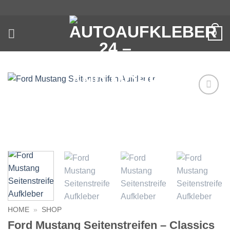
Zum
Inhalt
springen
0
Auf die
Wunschliste
HOME
»
SHOP
Ford Mustang Seitenstreifen – Classics