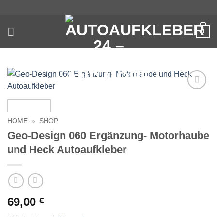
Zum
Inhalt
springen
0
Auf die
Wunschliste
HOME
»
SHOP
Geo-Design 060 Ergänzung- Motorhaube
und Heck Autoaufkleber
69,00
€