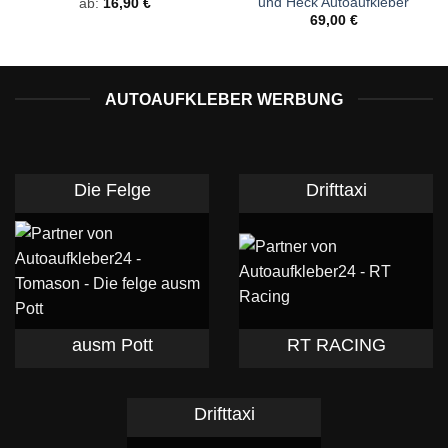
und Heck Autoaufkleber
ab:
16,90
€
69,00
€
AUTOAUFKLEBER WERBUNG
Die Felge
Drifttaxi
ausm Pott
RT RACING
Drifttaxi