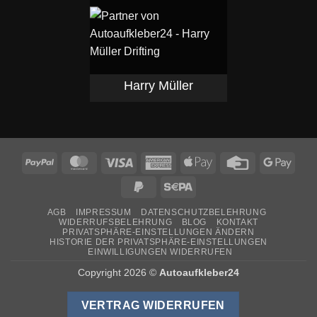
Harry Müller
PayPal
MasterCard
Visa
American
Apple
Credit
Goog
Express
Pay
Card
Pay
PayPal
Sepa
2
AGB
IMPRESSUM
DATENSCHUTZBELEHRUNG
WIDERRUFSBELEHRUNG
BLOG
KONTAKT
PRIVATSPHÄRE-EINSTELLUNGEN ÄNDERN
HISTORIE DER PRIVATSPHÄRE-EINSTELLUNGEN
EINWILLIGUNGEN WIDERRUFEN
Copyright 2026 ©
Autoaufkleber24
VERTRAG WIDERRUFEN