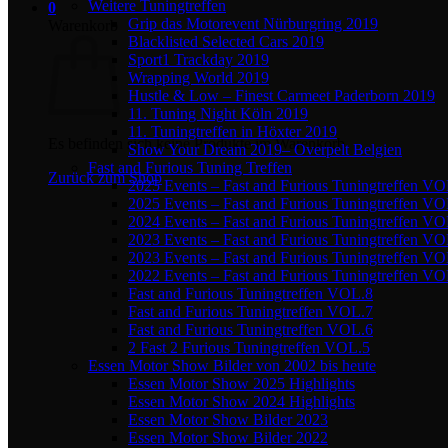
Weitere Tuningtreffen
0
Grip das Motorevent Nürburgring 2019
Warenkorb
Blacklisted Selected Cars 2019
Sport1 Trackday 2019
Wrapping World 2019
Hustle & Low – Finest Carmeet Paderborn 2019
11. Tuning Night Köln 2019
11. Tuningtreffen in Höxter 2019
Es befinden sich keine Produkte im Warenkorb.
Show Your Dream 2019– Overpelt Belgien
Fast and Furious Tuning Treffen
Zurück zum Shop
2025 Events – Fast and Furious Tuningtreffen V
2025 Events – Fast and Furious Tuningtreffen V
2024 Events – Fast and Furious Tuningtreffen V
2023 Events – Fast and Furious Tuningtreffen V
2023 Events – Fast and Furious Tuningtreffen VO
2022 Events – Fast and Furious Tuningtreffen V
Fast and Furious Tuningtreffen VOL.8
Fast and Furious Tuningtreffen VOL.7
Fast and Furious Tuningtreffen VOL.6
2 Fast 2 Furious Tuningtreffen VOL.5
Essen Motor Show Bilder von 2002 bis heute
Essen Motor Show 2025 Highlights
Essen Motor Show 2024 Highlights
Essen Motor Show Bilder 2023
Essen Motor Show Bilder 2022