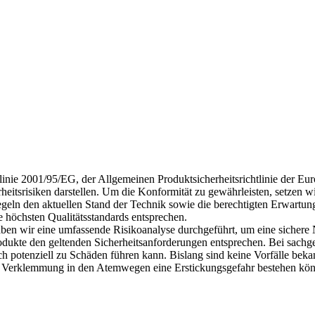
nie 2001/95/EG, der Allgemeinen Produktsicherheitsrichtlinie der Euro
eitsrisiken darstellen. Um die Konformität zu gewährleisten, setzen w
egeln den aktuellen Stand der Technik sowie die berechtigten Erwartung
e höchsten Qualitätsstandards entsprechen.
 haben wir eine umfassende Risikoanalyse durchgeführt, um eine sicher
Produkte den geltenden Sicherheitsanforderungen entsprechen. Bei sac
potenziell zu Schäden führen kann. Bislang sind keine Vorfälle bekan
n Verklemmung in den Atemwegen eine Erstickungsgefahr bestehen kön