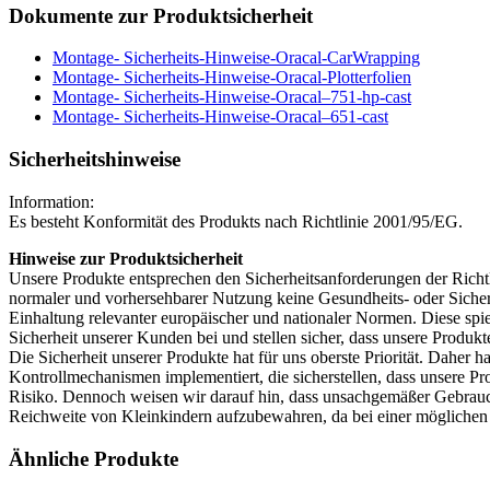
Dokumente zur Produktsicherheit
Montage- Sicherheits-Hinweise-Oracal-CarWrapping
Montage- Sicherheits-Hinweise-Oracal-Plotterfolien
Montage- Sicherheits-Hinweise-Oracal–751-hp-cast
Montage- Sicherheits-Hinweise-Oracal–651-cast
Sicherheitshinweise
Information:
Es besteht Konformität des Produkts nach Richtlinie 2001/95/EG.
Hinweise zur Produktsicherheit
Unsere Produkte entsprechen den Sicherheitsanforderungen der Richtli
normaler und vorhersehbarer Nutzung keine Gesundheits- oder Sicherh
Einhaltung relevanter europäischer und nationaler Normen. Diese spi
Sicherheit unserer Kunden bei und stellen sicher, dass unsere Produkt
Die Sicherheit unserer Produkte hat für uns oberste Priorität. Daher
Kontrollmechanismen implementiert, die sicherstellen, dass unsere 
Risiko. Dennoch weisen wir darauf hin, dass unsachgemäßer Gebrauch 
Reichweite von Kleinkindern aufzubewahren, da bei einer mögliche
Ähnliche Produkte