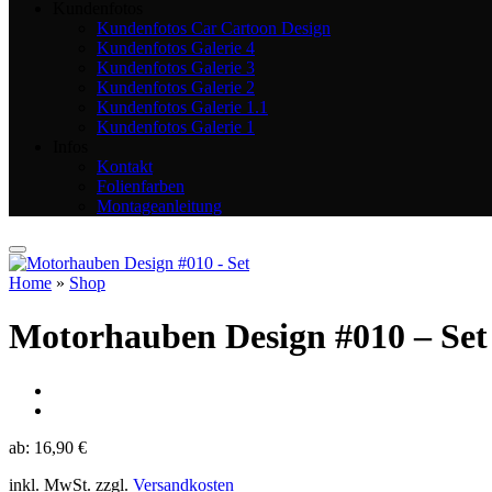
Kundenfotos
Kundenfotos Car Cartoon Design
Kundenfotos Galerie 4
Kundenfotos Galerie 3
Kundenfotos Galerie 2
Kundenfotos Galerie 1.1
Kundenfotos Galerie 1
Infos
Kontakt
Folienfarben
Montageanleitung
Home
»
Shop
Motorhauben Design #010 – Set
ab:
16,90
€
inkl. MwSt.
zzgl.
Versandkosten