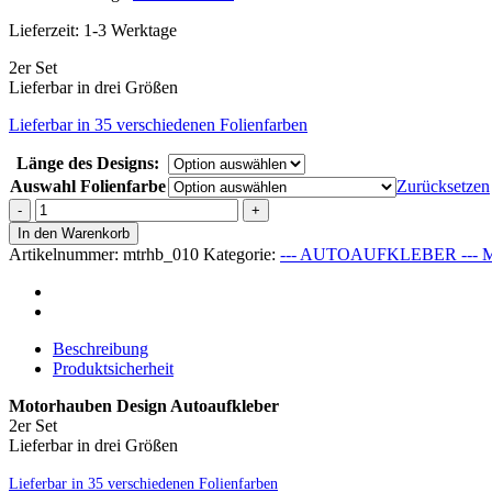
Lieferzeit:
1-3 Werktage
2er Set
Lieferbar in drei Größen
Lieferbar in 35 verschiedenen Folienfarben
Länge des Designs:
Auswahl Folienfarbe
Zurücksetzen
Motorhauben
Design
In den Warenkorb
#010
Artikelnummer:
mtrhb_010
Kategorie:
--- AUTOAUFKLEBER --- Mo
-
Set
Menge
Beschreibung
Produktsicherheit
Motorhauben Design Autoaufkleber
2er Set
Lieferbar in drei Größen
Lieferbar in 35 verschiedenen Folienfarben