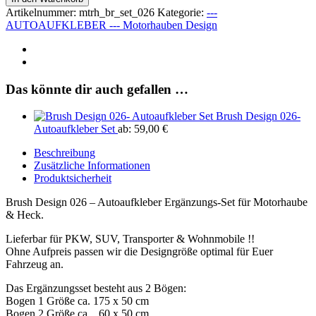
026
Artikelnummer:
mtrh_br_set_026
Kategorie:
---
Ergänzung-
AUTOAUFKLEBER --- Motorhauben Design
Motorhaube
und
Heck
Aufkleber
Menge
Das könnte dir auch gefallen …
Brush Design 026-
Autoaufkleber Set
ab:
59,00
€
Beschreibung
Zusätzliche Informationen
Produktsicherheit
Brush Design 026 – Autoaufkleber Ergänzungs-Set für Motorhaube
& Heck.
Lieferbar für PKW, SUV, Transporter & Wohnmobile !!
Ohne Aufpreis passen wir die Designgröße optimal für Euer
Fahrzeug an.
Das Ergänzungsset besteht aus 2 Bögen:
Bogen 1 Größe ca. 175 x 50 cm
Bogen 2 Größe ca. 60 x 50 cm