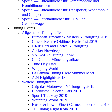
Special — Autoaufkleber für Kombimodelle und
Kombilimousinen
Special — Autoaufkleber für Transporter, Wohnmobile,
und Camper
Special — Seitenaufkleber für SUV und
Geländewagen
Tuning Events
Allgemeine Tuningtreffen
European Timeattack Masters Nürburgring 2019
Classic Remise Oldtimer Herbstfest 2019
GRIP Cars and Coffee Nürburgring
Zucker Howdeep
VAU-MAX Tuning Show
Car Culture Mönchengladbach
Tune Day Eifel
Wrapping World
La Familia Tuning Crew Summer Meet
A24 Highlights 2018
Weitere Tuningtreffen
Grip das Motorevent Nürburgring 2019
Blacklisted Selected Cars 2019
Sport1 Trackday 2019
Wrapping World 2019
Hustle & Low – Finest Carmeet Paderborn 2019
11. Tuning Night Köln 2019