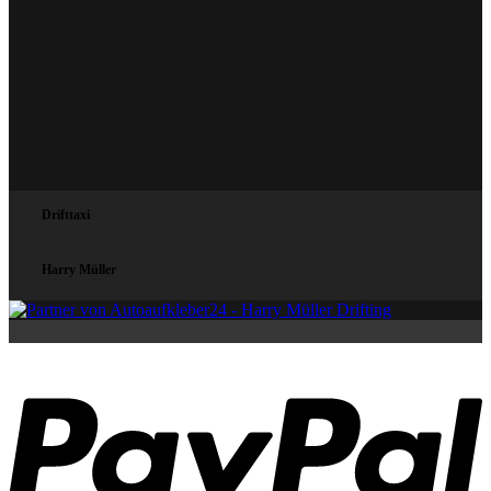
Drifttaxi
Harry Müller
P