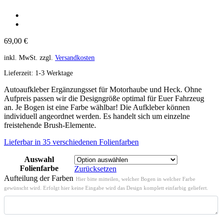
69,00
€
inkl. MwSt.
zzgl.
Versandkosten
Lieferzeit:
1-3 Werktage
Autoaufkleber Ergänzungsset für Motorhaube und Heck. Ohne
Aufpreis passen wir die Designgröße optimal für Euer Fahrzeug
an. Je Bogen ist eine Farbe wählbar! Die Aufkleber können
individuell angeordnet werden. Es handelt sich um einzelne
freistehende Brush-Elemente.
Lieferbar in 35 verschiedenen Folienfarben
Auswahl
Folienfarbe
Zurücksetzen
Aufteilung der Farben
Hier bitte mitteilen, welcher Bogen in welcher Farbe
gewünscht wird. Erfolgt hier keine Eingabe wird das Design komplett einfarbig geliefert.