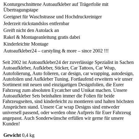
Konturgeschnittene Autoaufkleber auf Trägerfolie mit
Übertragungstape
Geeignet für Waschstrasse und Hochdruckreiniger
Jederzeit rückstandslos entfernbar
Greift nicht den Autolack an
Rakel & Montageanleitung gratis dabei
Kinderleichte Montage
Autoaufkleber24 – carstyling & more – since 2002 !!!
Seit 2002 ist Autoaufkleber24 der zuverlässige Spezialist in Sachen
Autoaufkleber, Aufkleber, Sticker, Car Tattoos, Car Wrap,
Autofolierung, Auto folieren, car design, car wrapping, autodesign,
Autofolien und Aufkleber Tuning. Fortlaufend erweitern wir unser
Sortiment mit neuen und einzigartigen Designfolien, die Eurer
Fahrzeug zum absoluten Eycatcher und Unikat machen. Unsere
Autoaufkleber Sets beinhalten immer die Folien für beide
Fahrzeugseiten, sind kinderleicht zu montieren und halten höchsten
Ansprüchen stand. Unsere Car wrap Designs sind entweder
universell passend, oder werden ohne Aufpreis für Euer Fahrzeug
angepasst. Auch Sonderwünsche erfüllen wir gerne für unsere
Kunden!
Gewicht
0,4 kg