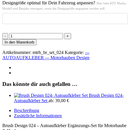
Designgröße optimal für Dein Fahrzeug anpassen?
Hier bitte KFZ Marke,
Modell und Baujahr eintragen, wenn die Designgröße angepasst werden soll.
Brush-
Design
In den Warenkorb
024
Ergänzung-
Artikelnummer:
mtrh_br_set_024
Kategorie:
---
Motorhaube
AUTOAUFKLEBER --- Motorhauben Design
und
Heck
Aufkleber
Menge
Das könnte dir auch gefallen …
Brush Design 024-
Autoaufkleber Set
ab:
39,00
€
Beschreibung
Zusätzliche Informationen
Brush Design 024 – Autoaufkleber Ergänzungs-Set für Motorhaube