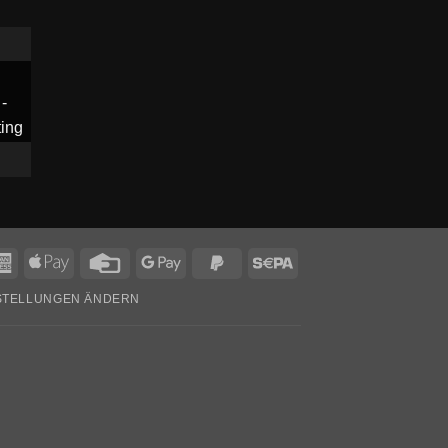
American
Apple
Credit
Google
PayPal
Sepa
Express
Pay
Card
Pay
2
NSTELLUNGEN ÄNDERN