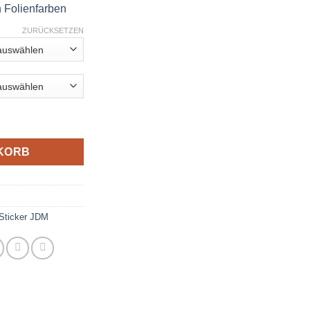
n Folienfarben
ZURÜCKSETZEN
KORB
Sticker JDM