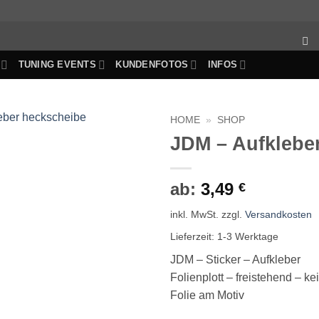
TUNING EVENTS
KUNDENFOTOS
INFOS
HOME
»
SHOP
JDM – Aufkleber
Auf die
Wunschliste
ab:
3,49
€
inkl. MwSt.
zzgl.
Versandkosten
Lieferzeit:
1-3 Werktage
JDM – Sticker – Aufkleber
Folienplott – freistehend – ke
Folie am Motiv