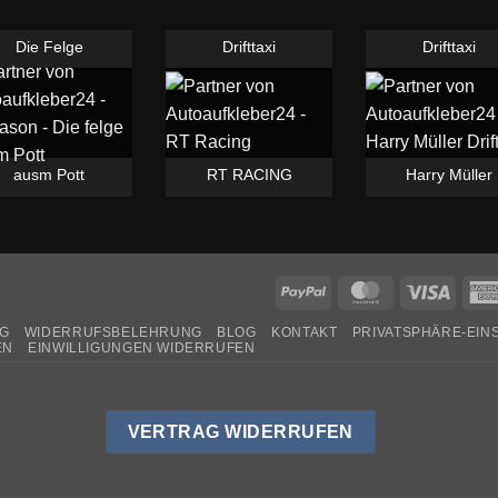
Die Felge
Drifttaxi
Drifttaxi
ausm Pott
RT RACING
Harry Müller
PayPal
MasterCard
Visa
G
WIDERRUFSBELEHRUNG
BLOG
KONTAKT
PRIVATSPHÄRE-EI
EN
EINWILLIGUNGEN WIDERRUFEN
VERTRAG WIDERRUFEN