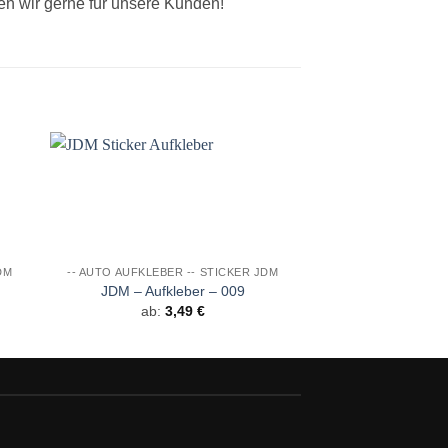
en wir gerne für unsere Kunden!
e
Auf die
ste
Wunschliste
DM
-- AUTO AUFKLEBER -- STICKER JDM
-- AUTO AUFKLEBER
JDM – Aufkleber – 009
JDM – Aufkl
ab:
3,49
€
ab:
3,