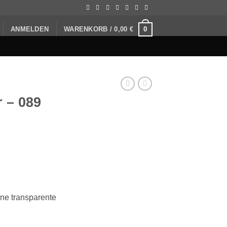
0
ANMELDEN
WARENKORB /
0,00
€
 – 089
ine transparente