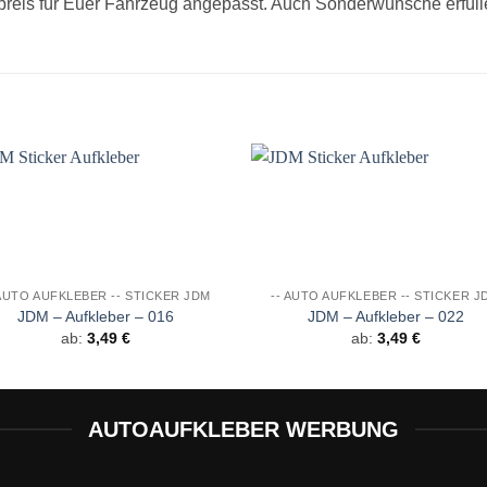
preis für Euer Fahrzeug angepasst. Auch Sonderwünsche erfüll
Auf die
Auf di
Wunschliste
Wunschli
 AUTO AUFKLEBER -- STICKER JDM
-- AUTO AUFKLEBER -- STICKER J
JDM – Aufkleber – 016
JDM – Aufkleber – 022
ab:
3,49
€
ab:
3,49
€
AUTOAUFKLEBER WERBUNG