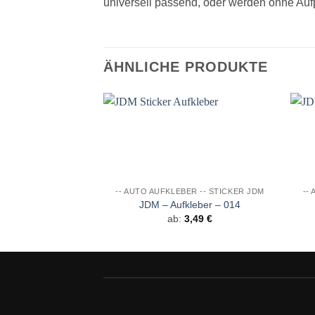
universell passend, oder werden ohne Auf
ÄHNLICHE PRODUKTE
Auf die
Wunschliste
-- AUTO AUFKLEBER -- STICKER JDM
--
JDM – Aufkleber – 014
ab:
3,49
€