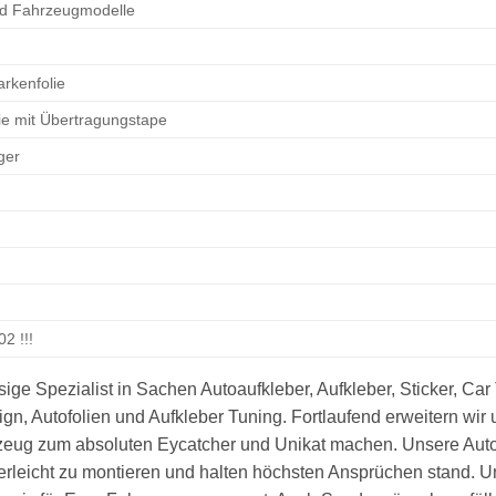
nd Fahrzeugmodelle
arkenfolie
lie mit Übertragungstape
ger
2 !!!
sige Spezialist in Sachen Autoaufkleber, Aufkleber, Sticker, Car
sign, Autofolien und Aufkleber Tuning. Fortlaufend erweitern wi
hrzeug zum absoluten Eycatcher und Unikat machen. Unsere Auto
nderleicht zu montieren und halten höchsten Ansprüchen stand.