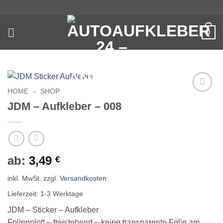
Zum
Inhalt
springen
0
HOME
»
SHOP
Auf die
JDM – Aufkleber – 008
Wunschliste
ab:
3,49
€
inkl. MwSt.
zzgl.
Versandkosten
Lieferzeit:
1-3 Werktage
JDM – Sticker – Aufkleber
Folienplott – freistehend – keine transparente Folie am