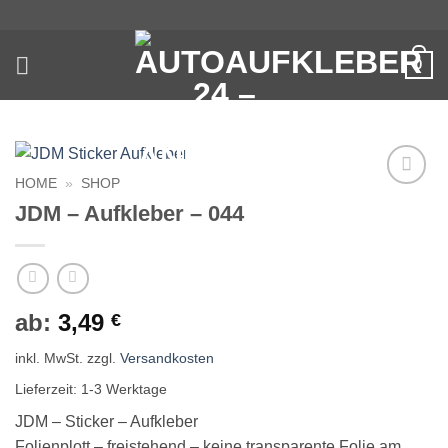
Zum
Inhalt
springen
0
HOME
»
SHOP
Auf die
JDM – Aufkleber – 044
Wunschliste
ab:
3,49
€
inkl. MwSt.
zzgl.
Versandkosten
Lieferzeit:
1-3 Werktage
JDM – Sticker – Aufkleber
Folienplott – freistehend – keine transparente Folie am