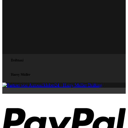
Drifttaxi
Harry Müller
P