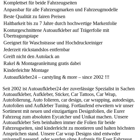
Komplettset für beide Fahrzeugseiten
Anpassbar für alle Fahrzeugmarken und Fahrzeugmodelle
Beste Qualität zu fairen Preisen
Haltbarkeit bis zu 7 Jahre durch hochwertige Markenfolie
Konturgeschnittene Autoaufkleber auf Trägerfolie mit
Übertragungstape
Geeignet für Waschstrasse und Hochdruckreiniger
Jederzeit rückstandslos entfernbar
Greift nicht den Autolack an
Rakel & Montageanleitung gratis dabei
Kinderleichte Montage
Autoaufkleber24 – carstyling & more – since 2002 !!!
Seit 2002 ist Autoaufkleber24 der zuverlässige Spezialist in Sachen
Autoaufkleber, Aufkleber, Sticker, Car Tattoos, Car Wrap,
Autofolierung, Auto folieren, car design, car wrapping, autodesign,
Autofolien und Aufkleber Tuning. Fortlaufend erweitern wir unser
Sortiment mit neuen und einzigartigen Designfolien, die Eurer
Fahrzeug zum absoluten Eycatcher und Unikat machen. Unsere
Autoaufkleber Sets beinhalten immer die Folien für beide
Fahrzeugseiten, sind kinderleicht zu montieren und halten höchsten
Ansprüchen stand. Unsere Car wrap Designs sind entweder
universell passend, oder werden ohne Aufpreis für Euer Fahrzeug