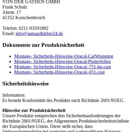
VON DER GATHEN GMBH
Frank Schulz
Ahrstr. 17
41352 Korschenbroich
Telefon: 0211-93591882
Email:
info@autoaufkleber24.de
Dokumente zur Produktsicherheit
Montage- Sicherheits-Hinweise-Oracal-CarWrapping
Montage- Sicherheits-Hinweise-Oracal-Plotterfolien
Montage- Sicherheits-Hinweise-Oracal–751-hp-cast
Montage- Sicherheits-Hinweise-Oracal–651-cast
Sicherheitshinweise
Information:
Es besteht Konformität des Produkts nach Richtlinie 2001/95/EG.
Hinweise zur Produktsicherheit
Unsere Produkte entsprechen den Sicherheitsanforderungen der
Richtlinie 2001/95/EG, der Allgemeinen Produktsicherheitsrichtlinie
der Europäischen Union. Diese stellt sicher, dass
Verbraucherprodukte bei normaler und vorhersehbarer Nutzung