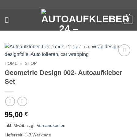
Zum
Inhalt
springen
0
Auf die
HOME
»
SHOP
Wunschliste
Geometrie Design 002- Autoaufkleber
Set
95,00
€
inkl. MwSt.
zzgl.
Versandkosten
Lieferzeit:
1-3 Werktage