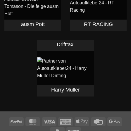
ausm Pott
RT RACING
Drifttaxi
Harry Müller
PayPal
MasterCard
Visa
American
Apple
Credit
Goog
Express
Pay
Card
Pay