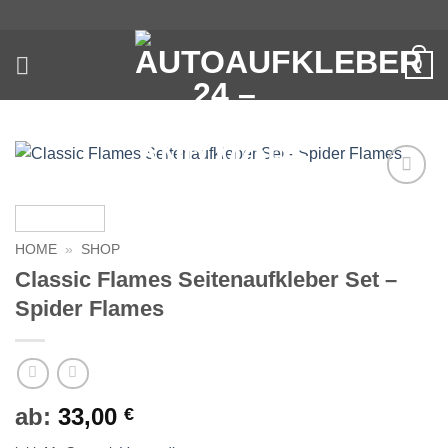
Zum
Inhalt
springen
0
Auf die
Wunschliste
HOME
»
SHOP
Classic Flames Seitenaufkleber Set –
Spider Flames
ab:
33,00
€