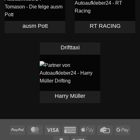
ausm Pott
RT RACING
Drifttaxi
Harry Müller
PayPal
MasterCard
Visa
American
Apple
Credit
Goog
Express
Pay
Card
Pay