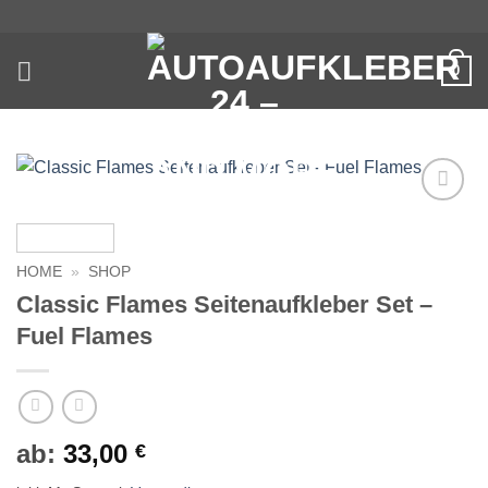
Zum
Inhalt
springen
0
Auf die
Wunschliste
HOME
»
SHOP
Classic Flames Seitenaufkleber Set –
Fuel Flames
ab:
33,00
€