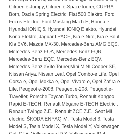
Citroën ë-Jumpy, Citroën ë-SpaceTourer, CUPRA
Born, Dacia Spring Electric, Fiat 500 Elektro, Ford
Focus Electric, Ford Mustang Mach-E, Honda e,
Hyundai IONIQ 5, Hyundai IONIQ Elektro, Hyundai
Kona Elektro, Jaguar I-PACE, Kia e-Niro, Kia e-Soul,
Kia EV6, Mazda MX-30, Mercedes-Benz AMG EQS,
Mercedes-Benz EQA, Mercedes-Benz EQB,
Mercedes-Benz EQC, Mercedes-Benz EQV,
Mercedes-Benz eVito Tourer,Mini MINI Cooper SE,
Nissan Ariya, Nissan Leaf, Opel Combo-e Life, Opel
Corsa-e, Opel Mokka-e, Opel Vivaro-e, Opel Zafira-e
Life, Peugeot e-2008, Peugeot e-208, Peugeot e-
Traveller, Porsche Taycan Turbo, Renault Kangoo
Rapid E-TECH, Renault Mégane E-TECH Electric ,
Renault Twingo Z.E., Renault ZOE Z.E., Seat Mii
electric, ŠKODA ENYAQ iV , Tesla Model 3, Tesla
Model S, Tesla Model X, Tesla Model Y, Volkswagen
Golf GTE, Volkswagen ID.3, Volkswagen ID.4,