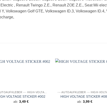
ctric , Renault Twingo Z.E., Renault ZOE Z.E., Seat Mii elec
el Y, Volkswagen Golf GTE, Volkswagen ID.3, Volkswagen ID.4
echarge,
Auf die
Auf di
Wunschliste
Wunschli
--- AUTOAUFKLEBER --- HIGH-VOLTAGE DESIGNS
IGH VOLTAGE STICKER #002
HIGH VOLTAGE STICKER #0
ab:
3,49
€
ab:
3,99
€