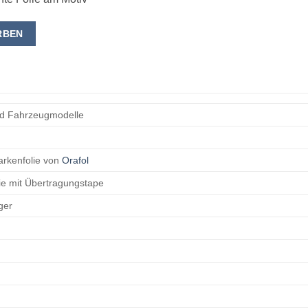
RBEN
nd Fahrzeugmodelle
arkenfolie von
Orafol
lie mit Übertragungstape
ger