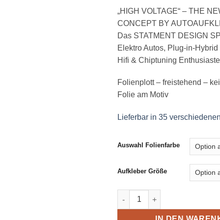
„HIGH VOLTAGE“ – THE N
CONCEPT BY AUTOAUFKL
Das STATMENT DESIGN SPE
Elektro Autos, Plug-in-Hybri
Hifi & Chiptuning Enthusiaste
Folienplott – freistehend – ke
Folie am Motiv
Lieferbar in 35 verschiedene
Auswahl Folienfarbe
Aufkleber Größe
HIGH VOLTAGE STICKER #082
IN DEN WAREN