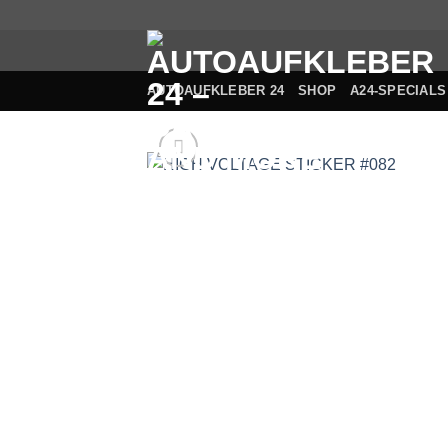
Zum
Inhalt
springen
AUTOAUFKLEBER 24
SHOP
A24-SPECIALS