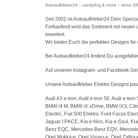
Autoaufkleber24 – carstyling & more – since 200
Seit 2002 ist Autoaufkleber24 Dein Speziali
Fortlaufend wird das Sortiment mit neuen
erweitert.
Wir bieten Euch die perfekten Designs für 
Bei Autoaufkleber24 findest Du ausgefallen
Auf unseren
Instagram-
und
Facebook-Sei
Unsere Autoaufkleber Elektro Designs pass
Audi A3 e-tron, Audi e-tron 50, Audi e-tron
BMW i4 M, BMW iX xDrive, BMW iX3, Citro
Electric, Fiat 500 Elektro, Ford Focus El
Jaguar I-PACE, Kia e-Niro, Kia e-Soul
Benz EQC, Mercedes-Benz EQV, Mercedes-B
Opel Mokka-e, Opel Vivaro-e, Opel Zafira