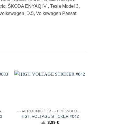
tric, ŠKODA ENYAQ iV , Tesla Model 3,
, Volkswagen ID.5, Volkswagen Passat
e
Auf die
ste
Wunschliste
--- AUTOAUFKLEBER --- HIGH-VOLTAGE DESIGNS
--- AUTOAUFKLEBER --- HIGH-VOLTAGE DESIGNS
HIGH VOLTAGE S
83
HIGH VOLTAGE STICKER #042
AUFKLEBE
ab:
3,99
€
45,0