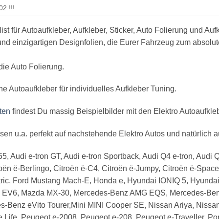
2 !!!
st für Autoaufkleber, Aufkleber, Sticker, Auto Folierung und Auf
 und einzigartigen Designfolien, die Eurer Fahrzeug zum absol
die Auto Folierung.
e Autoaufkleber für individuelles Aufkleber Tuning.
ten
findest Du massig Beispielbilder mit den Elektro Autoaufkle
en u.a. perfekt auf nachstehende Elektro Autos und natürlich 
 55, Audi e-tron GT, Audi e-tron Sportback, Audi Q4 e-tron, Audi
ën ë-Berlingo, Citroën ë-C4, Citroën ë-Jumpy, Citroën ë-Spac
ectric, Ford Mustang Mach-E, Honda e, Hyundai IONIQ 5, Hyunda
, Kia EV6, Mazda MX-30, Mercedes-Benz AMG EQS, Mercedes-B
enz eVito Tourer,Mini MINI Cooper SE, Nissan Ariya, Nissan 
-e Life, Peugeot e-2008, Peugeot e-208, Peugeot e-Traveller, 