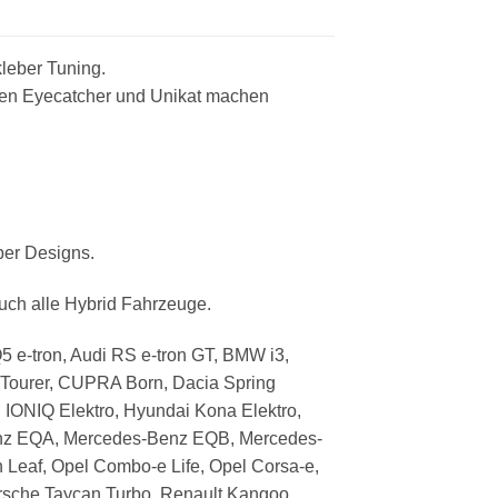
kleber Tuning.
uten Eyecatcher und Unikat machen
ber Designs.
auch alle Hybrid Fahrzeuge.
 Q5 e-tron, Audi RS e-tron GT, BMW i3,
eTourer, CUPRA Born, Dacia Spring
i IONIQ Elektro, Hyundai Kona Elektro,
enz EQA, Mercedes-Benz EQB, Mercedes-
Leaf, Opel Combo-e Life, Opel Corsa-e,
Porsche Taycan Turbo, Renault Kangoo