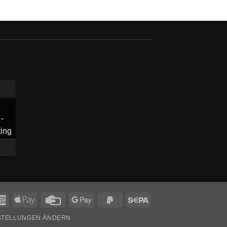
American
Apple
Credit
Google
PayPal
Sepa
Express
Pay
Card
Pay
2
NSTELLUNGEN ÄNDERN