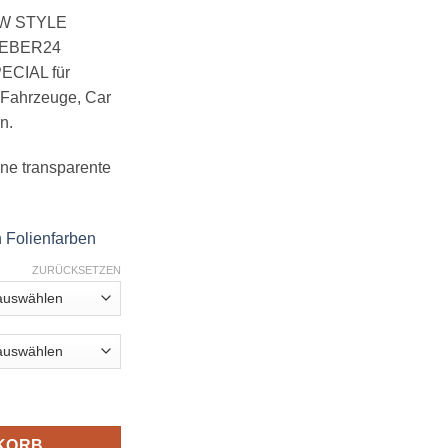
EW STYLE
EBER24
CIAL für
d Fahrzeuge, Car
n.
ine transparente
n Folienfarben
ZURÜCKSETZEN
 Menge
KORB