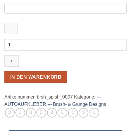
Brush
Design
007-
Autoaufkleber
Set
Menge
IN DEN WARENKORB
Artikelnummer:
brsh_splsh_0007
Kategorie:
---
AUTOAUFKLEBER --- Brush- & Grunge Designs