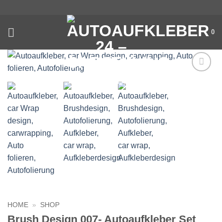
Zum
Inhalt
springen
0
Auf die
Wunschliste
HOME
»
SHOP
Brush Design 007- Autoaufkleber Set