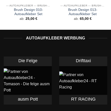
--- AUTOAUFKLEBER --- BRUSH- & GRUNGE DESIGNS
--- AUTOAUFKLEBER --- BRUSH- & GRUNGE DESIGNS
Brush Design 010-
Brush Design 013-
Autoaufkleber Set
Autoaufkleber Set
ab:
25,00
€
ab:
65,00
€
AUTOAUFKLEBER WERBUNG
Die Felge
Drifttaxi
ausm Pott
RT RACING