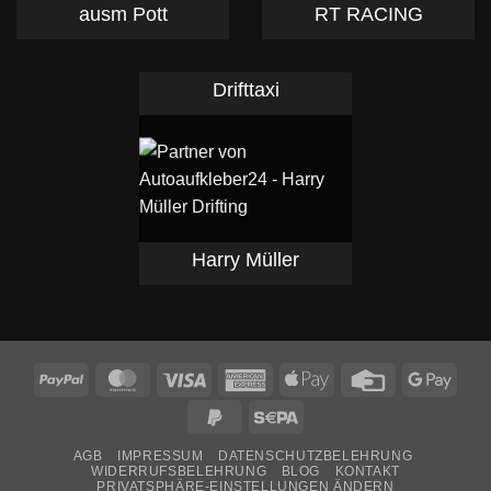
ausm Pott
RT RACING
Drifttaxi
Harry Müller
PayPal
MasterCard
Visa
American
Apple
Credit
Goog
Express
Pay
Card
Pay
PayPal
Sepa
2
AGB
IMPRESSUM
DATENSCHUTZBELEHRUNG
WIDERRUFSBELEHRUNG
BLOG
KONTAKT
PRIVATSPHÄRE-EINSTELLUNGEN ÄNDERN