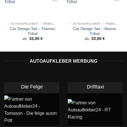
Auf die
Auf die
Wunschliste
Wunschliste
--- AUTOAUFKLEBER --- TRIBALS & DRAGONS
--- AUTOAUFKLEBER --- TRIBALS & DRAGONS
Car Design Set – Flames
Car Design Set – Atomic
Tribal
Tribal
ab:
33,00
€
ab:
33,00
€
AUTOAUFKLEBER WERBUNG
Die Felge
Drifttaxi