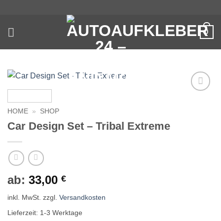
Zum
Inhalt
springen
0
Auf die
Wunschliste
HOME
»
SHOP
Car Design Set – Tribal Extreme
ab:
33,00
€
inkl. MwSt.
zzgl.
Versandkosten
Lieferzeit:
1-3 Werktage