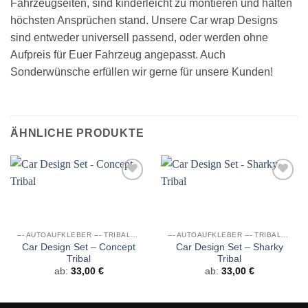
Fahrzeugseiten, sind kinderleicht zu montieren und halten
höchsten Ansprüchen stand. Unsere Car wrap Designs
sind entweder universell passend, oder werden ohne
Aufpreis für Euer Fahrzeug angepasst. Auch
Sonderwünsche erfüllen wir gerne für unsere Kunden!
ÄHNLICHE PRODUKTE
Auf die
Auf die
Wunschliste
Wunschliste
--- AUTOAUFKLEBER --- TRIBALS & DRAGONS
--- AUTOAUFKLEBER --- TRIBALS & DRAGONS
Car Design Set – Concept
Car Design Set – Sharky
Tribal
Tribal
ab:
33,00
€
ab:
33,00
€