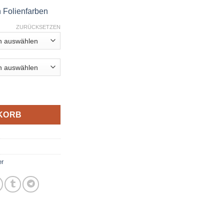
n Folienfarben
ZURÜCKSETZEN
tfighter Menge
KORB
er