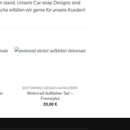
en stand. Unsere Car wrap Designs sind
he erfüllen wir gerne für unsere Kunden!
e
Auf die
ste
Wunschliste
R
MOTORRAD DESIGN AUFKLEBER
MOTORRAD DESI
er
Motorrad Aufkleber Set –
Motorrad Aufklebe
Freestylez
Bik
33,00
€
33,0