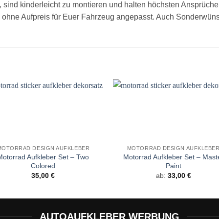
, sind kinderleicht zu montieren und halten höchsten Ansprüch
 ohne Aufpreis für Euer Fahrzeug angepasst. Auch Sonderwünsc
Auf die
Auf di
Wunschliste
Wunschli
MOTORRAD DESIGN AUFKLEBER
MOTORRAD DESIGN AUFKLEBE
Motorrad Aufkleber Set – Two
Motorrad Aufkleber Set – Mast
Colored
Paint
35,00
€
ab:
33,00
€
AUTOAUFKLEBER WERBUNG