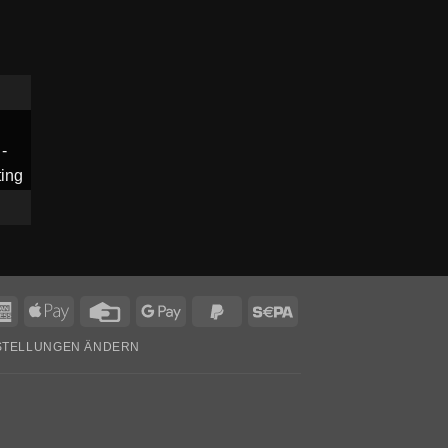
American
Apple
Credit
Google
PayPal
Sepa
Express
Pay
Card
Pay
2
NSTELLUNGEN ÄNDERN