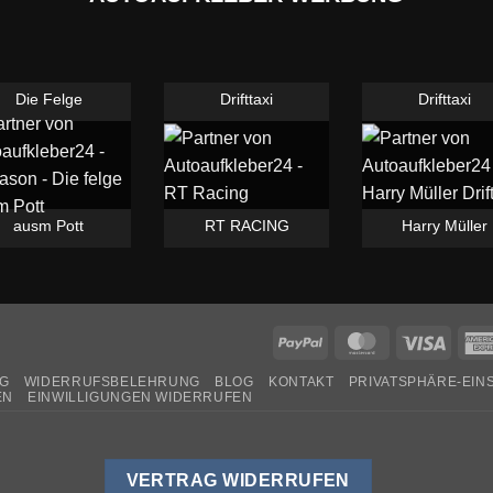
Die Felge
Drifttaxi
Drifttaxi
ausm Pott
RT RACING
Harry Müller
PayPal
MasterCard
Visa
G
WIDERRUFSBELEHRUNG
BLOG
KONTAKT
PRIVATSPHÄRE-EI
EN
EINWILLIGUNGEN WIDERRUFEN
VERTRAG WIDERRUFEN