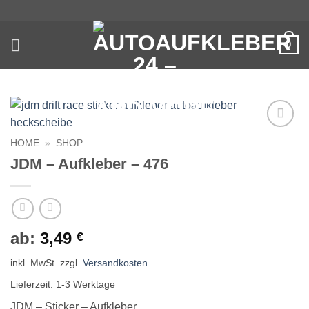
Zum
Inhalt
springen
0
Auf die
HOME
»
SHOP
Wunschliste
JDM – Aufkleber – 476
ab:
3,49
€
inkl. MwSt.
zzgl.
Versandkosten
Lieferzeit:
1-3 Werktage
JDM – Sticker – Aufkleber