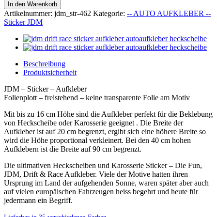
-
In den Warenkorb
Aufkleber
Artikelnummer:
jdm_str-462
Kategorie:
-- AUTO AUFKLEBER --
-
Sticker JDM
462
Menge
Beschreibung
Produktsicherheit
JDM – Sticker – Aufkleber
Folienplott – freistehend – keine transparente Folie am Motiv
Mit bis zu 16 cm Höhe sind die Aufkleber perfekt für die Beklebung
von Heckscheibe oder Karosserie geeignet . Die Breite der
Aufkleber ist auf 20 cm begrenzt, ergibt sich eine höhere Breite so
wird die Höhe proportional verkleinert. Bei den 40 cm hohen
Aufklebern ist die Breite auf 90 cm begrenzt.
Die ultimativen Heckscheiben und Karosserie Sticker – Die Fun,
JDM, Drift & Race Aufkleber. Viele der Motive hatten ihren
Ursprung im Land der aufgehenden Sonne, waren später aber auch
auf vielen europäischen Fahrzeugen heiss begehrt und heute für
jedermann ein Begriff.
Lieferbar in 35 verschiedenen Farben