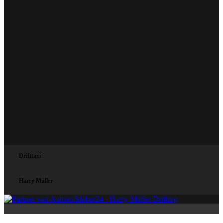
Drifttaxi
Harry Müller
P