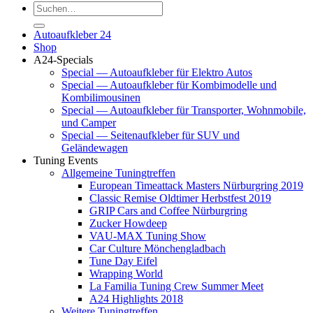
Suchen
nach:
Autoaufkleber 24
Shop
A24-Specials
Special — Autoaufkleber für Elektro Autos
Special — Autoaufkleber für Kombimodelle und
Kombilimousinen
Special — Autoaufkleber für Transporter, Wohnmobile,
und Camper
Special — Seitenaufkleber für SUV und
Geländewagen
Tuning Events
Allgemeine Tuningtreffen
European Timeattack Masters Nürburgring 2019
Classic Remise Oldtimer Herbstfest 2019
GRIP Cars and Coffee Nürburgring
Zucker Howdeep
VAU-MAX Tuning Show
Car Culture Mönchengladbach
Tune Day Eifel
Wrapping World
La Familia Tuning Crew Summer Meet
A24 Highlights 2018
Weitere Tuningtreffen