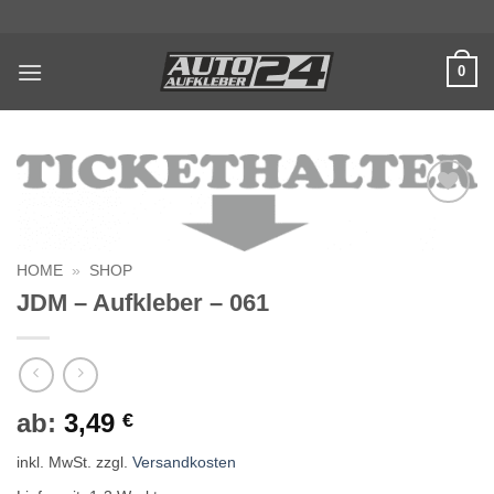
Zum
Inhalt
springen
0
Auf die
Wunschliste
HOME
»
SHOP
JDM – Aufkleber – 061
ab:
3,49
€
inkl. MwSt.
zzgl.
Versandkosten