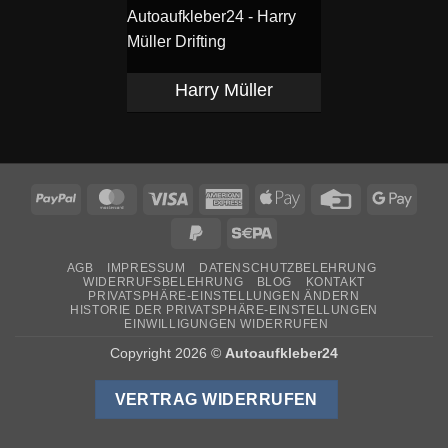
Harry Müller
PayPal
MasterCard
Visa
American
Apple
Credit
Goog
Express
Pay
Card
Pay
PayPal
Sepa
2
AGB
IMPRESSUM
DATENSCHUTZBELEHRUNG
WIDERRUFSBELEHRUNG
BLOG
KONTAKT
PRIVATSPHÄRE-EINSTELLUNGEN ÄNDERN
HISTORIE DER PRIVATSPHÄRE-EINSTELLUNGEN
EINWILLIGUNGEN WIDERRUFEN
Copyright 2026 ©
Autoaufkleber24
VERTRAG WIDERRUFEN