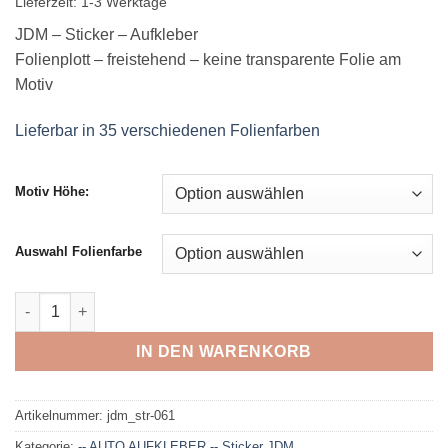
Lieferzeit:
1-3 Werktage
JDM – Sticker – Aufkleber
Folienplott – freistehend – keine transparente Folie am
Motiv
Lieferbar in 35 verschiedenen Folienfarben
Motiv Höhe:
Auswahl Folienfarbe
JDM - Aufkleber - 061 Menge
IN DEN WARENKORB
Artikelnummer:
jdm_str-061
Kategorie:
-- AUTO AUFKLEBER -- Sticker JDM