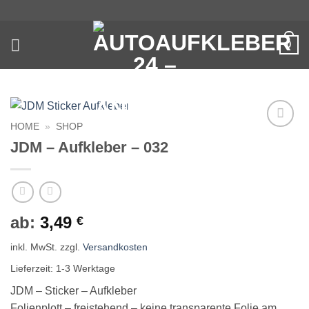
Zum
Inhalt
springen
0
HOME
»
SHOP
Auf die
JDM – Aufkleber – 032
Wunschliste
ab:
3,49
€
inkl. MwSt.
zzgl.
Versandkosten
Lieferzeit:
1-3 Werktage
JDM – Sticker – Aufkleber
Folienplott – freistehend – keine transparente Folie am