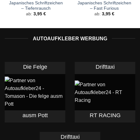
Japanisches Schriftzeichen
Japanisches Schriftzeichen
– Tiefenrausch
– Fast Furious
ab:
3,95
€
ab:
3,95
€
AUTOAUFKLEBER WERBUNG
Die Felge
Drifttaxi
ausm Pott
RT RACING
Drifttaxi