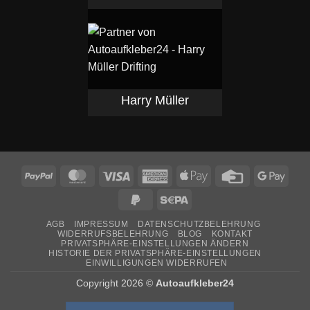
Harry Müller
PayPal
MasterCard
Visa
American
Apple
Credit
Goog
Express
Pay
Card
Pay
PayPal
Sepa
2
AGB
IMPRESSUM
DATENSCHUTZBELEHRUNG
WIDERRUFSBELEHRUNG
BLOG
KONTAKT
PRIVATSPHÄRE-EINSTELLUNGEN ÄNDERN
HISTORIE DER PRIVATSPHÄRE-EINSTELLUNGEN
EINWILLIGUNGEN WIDERRUFEN
Copyright 2026 ©
Autoaufkleber24