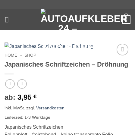
Zum
Inhalt
springen
0
HOME
»
SHOP
Auf die
Japanisches Schriftzeichen – Dröhnung
Wunschliste
ab:
3,95
€
inkl. MwSt.
zzgl.
Versandkosten
Lieferzeit:
1-3 Werktage
Japanisches Schriftzeichen
Folienplott – freistehend – keine transparente Folie