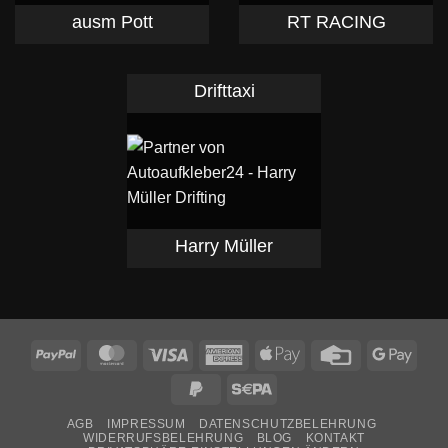
ausm Pott
RT RACING
Drifttaxi
Harry Müller
PayPal
MasterCard
Visa
American
Apple
Credit
Goog
Express
Pay
Card
Pay
PayPal
Sepa
2
AGB
IMPRESSUM
DATENSCHUTZBELEHRUNG
WIDERRUFSBELEHRUNG
BLOG
KONTAKT