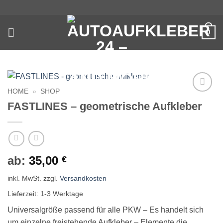
Zum
Inhalt
springen
0
HOME
»
SHOP
Auf die
FASTLINES – geometrische Aufkleber
Wunschliste
ab:
35,00
€
inkl. MwSt.
zzgl.
Versandkosten
Lieferzeit:
1-3 Werktage
Universalgröße passend für alle PKW – Es handelt sich
um einzelne freistehende Aufkleber – Elemente die