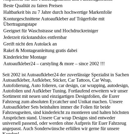
Beste Qualität zu fairen Preisen
Haltbarkeit bis zu 7 Jahre durch hochwertige Markenfolie
Konturgeschnittene Autoaufkleber auf Trägerfolie mit
Übertragungstape
Geeignet für Waschstrasse und Hochdruckreiniger
Jederzeit rückstandslos entfernbar
Greift nicht den Autolack an
Rakel & Montageanleitung gratis dabei
Kinderleichte Montage
Autoaufkleber24 – carstyling & more – since 2002 !!!
Seit 2002 ist Autoaufkleber24 der zuverlässige Spezialist in Sachen
Autoaufkleber, Aufkleber, Sticker, Car Tattoos, Car Wrap,
Autofolierung, Auto folieren, car design, car wrapping, autodesign,
Autofolien und Aufkleber Tuning. Fortlaufend erweitern wir unser
Sortiment mit neuen und einzigartigen Designfolien, die Eurer
Fahrzeug zum absoluten Eycatcher und Unikat machen. Unsere
Autoaufkleber Sets beinhalten immer die Folien für beide
Fahrzeugseiten, sind kinderleicht zu montieren und halten höchsten
Ansprüchen stand. Unsere Car wrap Designs sind entweder
universell passend, oder werden ohne Aufpreis für Euer Fahrzeug
angepasst. Auch Sonderwünsche erfüllen wir gerne für unsere
Kunden!