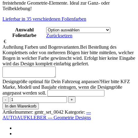
freistehende Geometrie-Elemente. Ideal zur Ganz- oder
Teilbeklebung!
Lieferbar in 35 verschiedenen Folienfarben
Auswahl
Folienfarbe
Zurücksetzen
€
Aufteilung Farben und Bogenvarianten.
Bei Bestellung des
Komplettsets oder von mehreren Bögen hier bitte mitteilen, welcher
Bogen in welcher Farbe gewünscht wird. Erfolgt hier keine Eingabe
wird das Design komplett einfarbig geliefert.
Designgröße optimal für Dein Fahrzeug anpassen?
Hier bitte KFZ
Marke, Modell und Baujahr eintragen, wenn die Designgröße
angepasst werden soll.
Geometrie
Design
In den Warenkorb
042
Artikelnummer:
gmtr_set_0042
Kategorie:
---
-
AUTOAUFKLEBER --- Geometrie Designs
Autoaufkleber
Set
Menge