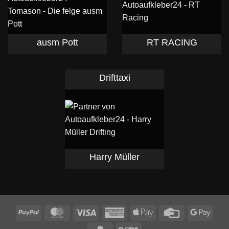
ausm Pott
RT RACING
Drifttaxi
Harry Müller
PayPal
MasterCard
Visa
American
Apple
Credit
Goog
Express
Pay
Card
Pay