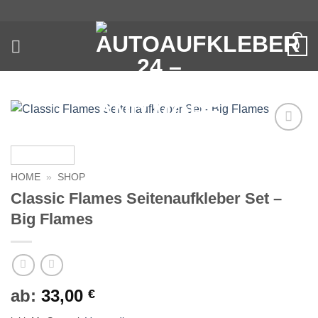
Zum
Inhalt
springen
0
Auf die
Wunschliste
HOME
»
SHOP
Classic Flames Seitenaufkleber Set –
Big Flames
ab:
33,00
€