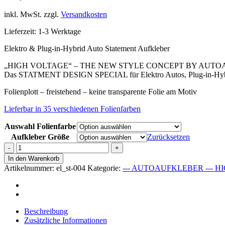
inkl. MwSt.
zzgl.
Versandkosten
Lieferzeit:
1-3 Werktage
Elektro & Plug-in-Hybrid Auto Statement Aufkleber
„HIGH VOLTAGE“ – THE NEW STYLE CONCEPT BY AUT
Das STATMENT DESIGN SPECIAL für Elektro Autos, Plug-in-Hybrid
Folienplott – freistehend – keine transparente Folie am Motiv
Lieferbar in 35 verschiedenen Folienfarben
Auswahl Folienfarbe
Aufkleber Größe
Zurücksetzen
HIGH
VOLTAGE
In den Warenkorb
STICKER
Artikelnummer:
el_st-004
Kategorie:
--- AUTOAUFKLEBER --- 
#004
Menge
Beschreibung
Zusätzliche Informationen