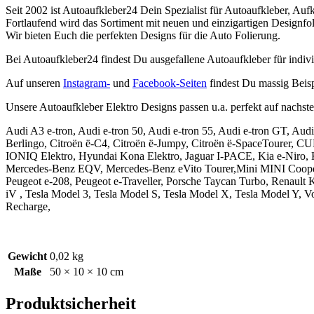
Seit 2002 ist Autoaufkleber24 Dein Spezialist für Autoaufkleber, Auf
Fortlaufend wird das Sortiment mit neuen und einzigartigen Designfo
Wir bieten Euch die perfekten Designs für die Auto Folierung.
Bei Autoaufkleber24 findest Du ausgefallene Autoaufkleber für indiv
Auf unseren
Instagram-
und
Facebook-Seiten
findest Du massig Beisp
Unsere Autoaufkleber Elektro Designs passen u.a. perfekt auf nachst
Audi A3 e-tron, Audi e-tron 50, Audi e-tron 55, Audi e-tron GT, 
Berlingo, Citroën ë-C4, Citroën ë-Jumpy, Citroën ë-SpaceTourer, C
IONIQ Elektro, Hyundai Kona Elektro, Jaguar I-PACE, Kia e-Ni
Mercedes-Benz EQV, Mercedes-Benz eVito Tourer,Mini MINI Cooper S
Peugeot e-208, Peugeot e-Traveller, Porsche Taycan Turbo, Renau
iV , Tesla Model 3, Tesla Model S, Tesla Model X, Tesla Model Y
Recharge,
Gewicht
0,02 kg
Maße
50 × 10 × 10 cm
Produktsicherheit