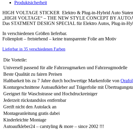
Produktsicherheit
HIGH VOLTAGE STICKER Elektro & Plug-in-Hybrid Auto Stateme
„HIGH VOLTAGE“ – THE NEW STYLE CONCEPT BY AUT
Das STATMENT DESIGN SPECIAL für Elektro Autos, Plug-in-Hybrid
In verschiedenen Größen lieferbar.
Folienplott – freistehend – keine transparente Folie am Motiv
Lieferbar in 35 verschiedenen Farben
Die Vorteile:
Universell passend für alle Fahrzeugmarken und Fahrzeugmodelle
Beste Qualität zu fairen Preisen
Haltbarkeit bis zu 7 Jahre durch hochwertige Markenfolie von
Orafol
Konturgeschnittene Autoaufkleber auf Trägerfolie mit Übertragungst
Geeignet für Waschstrasse und Hochdruckreiniger
Jederzeit rückstandslos entfernbar
Greift nicht den Autolack an
Montageanleitung gratis dabei
Kinderleichte Montage
Autoaufkleber24 – carstyling & more – since 2002 !!!