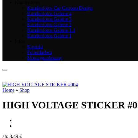
Kundenfotos
Kundenfotos Car Cartoon Design
Kundenfotos Galerie 4
Kundenfotos Galerie 3
Kundenfotos Galerie 2
Kundenfotos Galerie 1.1
Kundenfotos Galerie 1
Infos
Kontakt
Folienfarben
Montageanleitung
Home
»
Shop
HIGH VOLTAGE STICKER #0
ab:
3,49
€