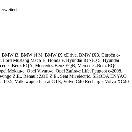
erweitert.
ron GT, BMW i3, BMW i4 M, BMW iX xDrive, BMW iX3, Citroën ë-
ctric, Ford Mustang Mach-E, Honda e, Hyundai IONIQ 5, Hyundai
Mercedes-Benz EQA, Mercedes-Benz EQB, Mercedes-Benz EQC,
l Mokka-e, Opel Vivaro-e, Opel Zafira-e Life, Peugeot e-2008,
 Twingo Z.E., Renault ZOE Z.E., Seat Mii electric, ŠKODA ENYAQ
gen ID.5, Volkswagen Passat GTE, Volvo C40 Recharge, Volvo XC40