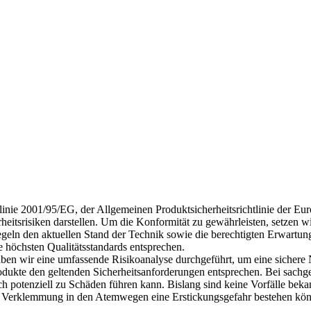
nie 2001/95/EG, der Allgemeinen Produktsicherheitsrichtlinie der Euro
eitsrisiken darstellen. Um die Konformität zu gewährleisten, setzen w
egeln den aktuellen Stand der Technik sowie die berechtigten Erwartung
e höchsten Qualitätsstandards entsprechen.
 haben wir eine umfassende Risikoanalyse durchgeführt, um eine sicher
Produkte den geltenden Sicherheitsanforderungen entsprechen. Bei sac
potenziell zu Schäden führen kann. Bislang sind keine Vorfälle bekan
n Verklemmung in den Atemwegen eine Erstickungsgefahr bestehen kön