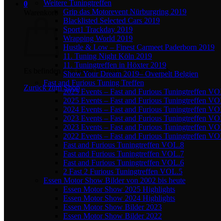
Weitere Tuningtreffen
0
Grip das Motorevent Nürburgring 2019
Warenkorb
Blacklisted Selected Cars 2019
Sport1 Trackday 2019
Wrapping World 2019
Hustle & Low – Finest Carmeet Paderborn 2019
11. Tuning Night Köln 2019
11. Tuningtreffen in Höxter 2019
Es befinden sich keine Produkte im Warenkorb.
Show Your Dream 2019– Overpelt Belgien
Fast and Furious Tuning Treffen
Zurück zum Shop
2025 Events – Fast and Furious Tuningtreffen V
2025 Events – Fast and Furious Tuningtreffen V
2024 Events – Fast and Furious Tuningtreffen V
2023 Events – Fast and Furious Tuningtreffen V
2023 Events – Fast and Furious Tuningtreffen VO
2022 Events – Fast and Furious Tuningtreffen V
Fast and Furious Tuningtreffen VOL.8
Fast and Furious Tuningtreffen VOL.7
Fast and Furious Tuningtreffen VOL.6
2 Fast 2 Furious Tuningtreffen VOL.5
Essen Motor Show Bilder von 2002 bis heute
Essen Motor Show 2025 Highlights
Essen Motor Show 2024 Highlights
Essen Motor Show Bilder 2023
Essen Motor Show Bilder 2022