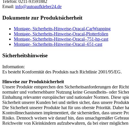
Telefon: 0211-93591882
Email:
info@autoaufkleber24.de
Dokumente zur Produktsicherheit
Montage- Sicherheits-Hinweise-Oracal-CarWrapping
Montage- Sicherheits-Hinweise-Oracal-Plotterfolien
Montage- Sicherheits-Hinweise-Oracal–751-hp-cast
Montage- Sicherheits-Hinweise-Oracal–651-cast
Sicherheitshinweise
Information:
Es besteht Konformität des Produkts nach Richtlinie 2001/95/EG.
Hinweise zur Produktsicherheit
Unsere Produkte entsprechen den Sicherheitsanforderungen der Richtli
normaler und vorhersehbarer Nutzung keine Gesundheits- oder Sicherh
Einhaltung relevanter europäischer und nationaler Normen. Diese spi
Sicherheit unserer Kunden bei und stellen sicher, dass unsere Produkt
Die Sicherheit unserer Produkte hat für uns oberste Priorität. Daher
Kontrollmechanismen implementiert, die sicherstellen, dass unsere 
Risiko. Dennoch weisen wir darauf hin, dass unsachgemäßer Gebrauch 
Reichweite von Kleinkindern aufzubewahren, da bei einer mögliche