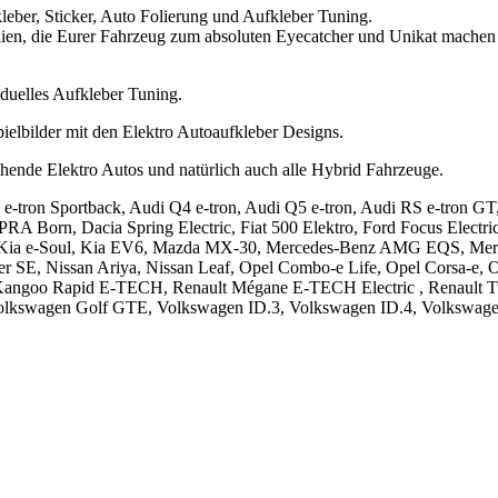
kleber, Sticker, Auto Folierung und Aufkleber Tuning.
lien, die Eurer Fahrzeug zum absoluten Eyecatcher und Unikat machen 
iduelles Aufkleber Tuning.
ielbilder mit den Elektro Autoaufkleber Designs.
ehende Elektro Autos und natürlich auch alle Hybrid Fahrzeuge.
Audi e-tron Sportback, Audi Q4 e-tron, Audi Q5 e-tron, Audi RS e-t
UPRA Born, Dacia Spring Electric, Fiat 500 Elektro, Ford Focus Ele
ro, Kia e-Soul, Kia EV6, Mazda MX-30, Mercedes-Benz AMG EQS, 
E, Nissan Ariya, Nissan Leaf, Opel Combo-e Life, Opel Corsa-e, Ope
lt Kangoo Rapid E-TECH, Renault Mégane E-TECH Electric , Renault
, Volkswagen Golf GTE, Volkswagen ID.3, Volkswagen ID.4, Volkswa