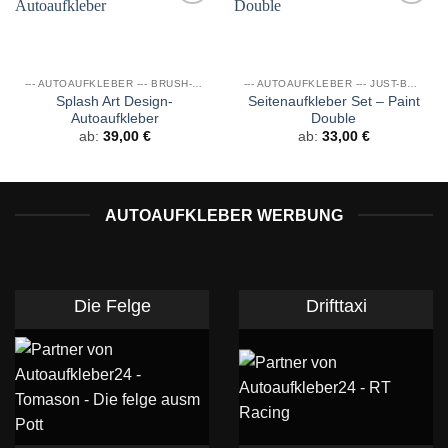
Auf die
Auf die
Wunschliste
Wunschliste
--- AUTOAUFKLEBER --- BRUSH- & GRUNGE DESIGNS
--- AUTOAUFKLEBER --- JUST-BRUSHED-STYLE
Splash Art Design-
Seitenaufkleber Set – Paint
Autoaufkleber
Double
ab:
39,00
€
ab:
33,00
€
AUTOAUFKLEBER WERBUNG
Die Felge
Drifttaxi