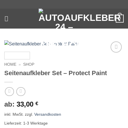
Zum
Inhalt
springen
0
Auf die
Wunschliste
HOME
»
SHOP
Seitenaufkleber Set – Protect Paint
ab:
33,00
€
inkl. MwSt.
zzgl.
Versandkosten
Lieferzeit:
1-3 Werktage