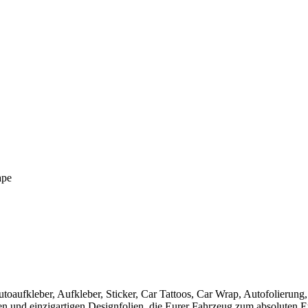
ape
utoaufkleber, Aufkleber, Sticker, Car Tattoos, Car Wrap, Autofolierung,
uen und einzigartigen Designfolien, die Eurer Fahrzeug zum absoluten 