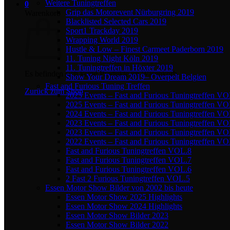
Weitere Tuningtreffen
0
Grip das Motorevent Nürburgring 2019
Warenkorb
Blacklisted Selected Cars 2019
Sport1 Trackday 2019
Wrapping World 2019
Hustle & Low – Finest Carmeet Paderborn 2019
11. Tuning Night Köln 2019
11. Tuningtreffen in Höxter 2019
Es befinden sich keine Produkte im Warenkorb.
Show Your Dream 2019– Overpelt Belgien
Fast and Furious Tuning Treffen
Zurück zum Shop
2025 Events – Fast and Furious Tuningtreffen V
2025 Events – Fast and Furious Tuningtreffen V
2024 Events – Fast and Furious Tuningtreffen V
2023 Events – Fast and Furious Tuningtreffen V
2023 Events – Fast and Furious Tuningtreffen VO
2022 Events – Fast and Furious Tuningtreffen V
Fast and Furious Tuningtreffen VOL.8
Fast and Furious Tuningtreffen VOL.7
Fast and Furious Tuningtreffen VOL.6
2 Fast 2 Furious Tuningtreffen VOL.5
Essen Motor Show Bilder von 2002 bis heute
Essen Motor Show 2025 Highlights
Essen Motor Show 2024 Highlights
Essen Motor Show Bilder 2023
Essen Motor Show Bilder 2022