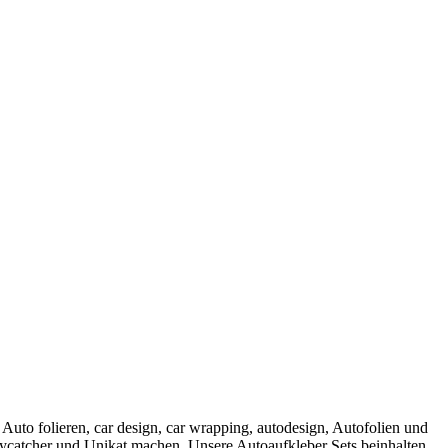
 Auto folieren, car design, car wrapping, autodesign, Autofolien und
Eycatcher und Unikat machen. Unsere Autoaufkleber Sets beinhalten