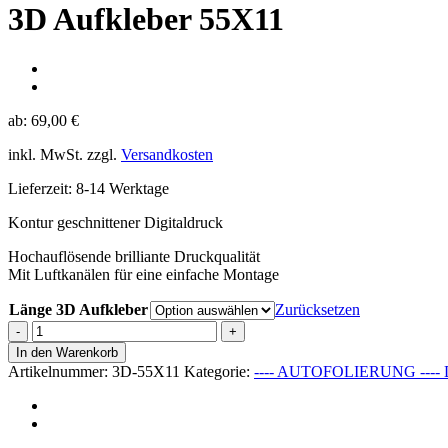
3D Aufkleber 55X11
ab:
69,00
€
inkl. MwSt.
zzgl.
Versandkosten
Lieferzeit:
8-14 Werktage
Kontur geschnittener Digitaldruck
Hochauflösende brilliante Druckqualität
Mit Luftkanälen für eine einfache Montage
Länge 3D Aufkleber
Zurücksetzen
3D
Aufkleber
In den Warenkorb
55X11
Artikelnummer:
3D-55X11
Kategorie:
---- AUTOFOLIERUNG ---- D
Menge