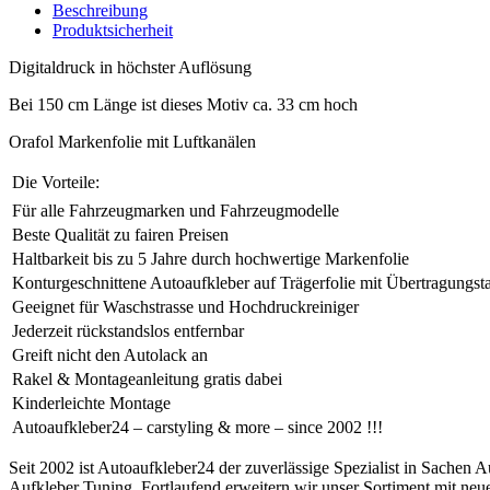
Beschreibung
Produktsicherheit
Digitaldruck in höchster Auflösung
Bei 150 cm Länge ist dieses Motiv ca. 33 cm hoch
Orafol Markenfolie mit Luftkanälen
Die Vorteile:
Für alle Fahrzeugmarken und Fahrzeugmodelle
Beste Qualität zu fairen Preisen
Haltbarkeit bis zu 5 Jahre durch hochwertige Markenfolie
Konturgeschnittene Autoaufkleber auf Trägerfolie mit Übertragungst
Geeignet für Waschstrasse und Hochdruckreiniger
Jederzeit rückstandslos entfernbar
Greift nicht den Autolack an
Rakel & Montageanleitung gratis dabei
Kinderleichte Montage
Autoaufkleber24 – carstyling & more – since 2002 !!!
Seit 2002 ist Autoaufkleber24 der zuverlässige Spezialist in Sachen A
Aufkleber Tuning. Fortlaufend erweitern wir unser Sortiment mit ne