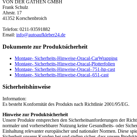
VON DER GATHEN GMBH
Frank Schulz
Ahrstr. 17
41352 Korschenbroich
Telefon: 0211-93591882
Email:
info@autoaufkleber24.de
Dokumente zur Produktsicherheit
Montage- Sicherheits-Hinweise-Oracal-CarWrapping
Montage- Sicherheits-Hinweise-Oracal-Plotterfolien
Montage- Sicherheits-Hinweise-Oracal–751-hp-cast
Montage- Sicherheits-Hinweise-Oracal–651-cast
Sicherheitshinweise
Information:
Es besteht Konformität des Produkts nach Richtlinie 2001/95/EG.
Hinweise zur Produktsicherheit
Unsere Produkte entsprechen den Sicherheitsanforderungen der Richtli
normaler und vorhersehbarer Nutzung keine Gesundheits- oder Sicherh
Einhaltung relevanter europäischer und nationaler Normen. Diese spi
Sicherheit unserer Kunden bei und stellen sicher, dass unsere Produkt