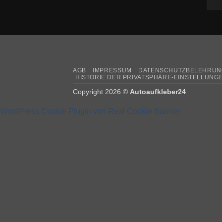
AGB
IMPRESSUM
DATENSCHUTZBELEHRUN
HISTORIE DER PRIVATSPHÄRE-EINSTELLUNG
Copyright 2026 ©
Autoaufkleber24
WordPress Cookie Plugin von Real Cookie Banner